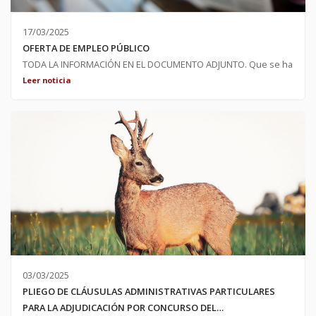
17/03/2025
OFERTA DE EMPLEO PÚBLICO
TODA LA INFORMACIÓN EN EL DOCUMENTO ADJUNTO. Que se ha
acordado por resolución de alcaldía del 17 de marzo de 2025 la
Leer noticia
convocatoria, mediante concurso público, de la contratación de
une persona para labores de alguacil en régimen de contrato
indefinido. Siendo inmediata la incorporación se abre un plazo
de 7 días naturales para presentar solicitudes desde el día de la
publicación de este escrito. (17 de marzo)
03/03/2025
PLIEGO DE CLÁUSULAS ADMINISTRATIVAS PARTICULARES
PARA LA ADJUDICACIÓN POR CONCURSO DEL