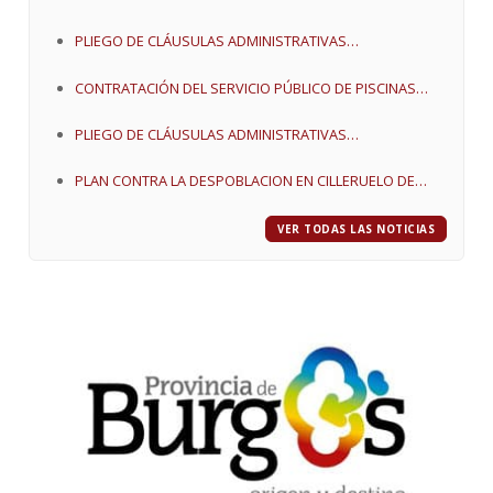
PLIEGO DE CLÁUSULAS ADMINISTRATIVAS
PARTICULARES PARA LA ADJUDICACIÓN POR CONCURSO
CONTRATACIÓN DEL SERVICIO PÚBLICO DE PISCINAS
DEL APROVECHAMIENTO CINEGÉTICO
MUNICIPALES Y EXPLOTACIÓN DEL BAR
CORRESPONDIENTE A LA CAZA MAYOR
PLIEGO DE CLÁUSULAS ADMINISTRATIVAS
PARTICULARES QUE HA DE REGIR EN LA ADJUDICACION
PLAN CONTRA LA DESPOBLACION EN CILLERUELO DE
DE LA GESTION DEL SERVICIO DE PISCINAS MUNICIPALES
ABAJO
Y BAR DE CILLERUELO DE ABAJO AÑO 2017
VER TODAS LAS NOTICIAS