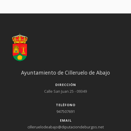
instalaciones podrá presentar su oferta hasta el día 1 de junio
de 2022 a las 16:00 h. El pliego de cláusulas administrativas se
halla en el Ayuntamiento y en la página web a disposición de los
interesados.
Ayuntamiento de Cilleruelo de Abajo
DIRECCIÓN
Calle San Juan 25 - 09349
TELÉFONO
947507691
EMAIL
cilleruelodeabajo@diputaciondeburgos.net